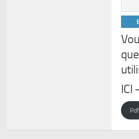
Vou
que
uti
IC
Pdf