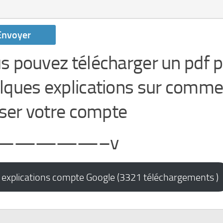
s pouvez télécharger un pdf 
lques explications sur comme
liser votre compte
I —————–v
 explications compte Google (3321 téléchargements )