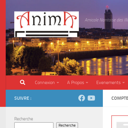
Skip to content
Amicale Nantaise des Il
Connexion
A Propos
Evenements
SUIVRE :
COMPTE
Recherche
Recherche