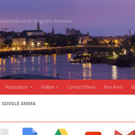
lusionnistes et des Magiciens Amateurs
Association
Vidéos
Contact/Devis
Nos Amis
B
 GOOGLE ANIMA