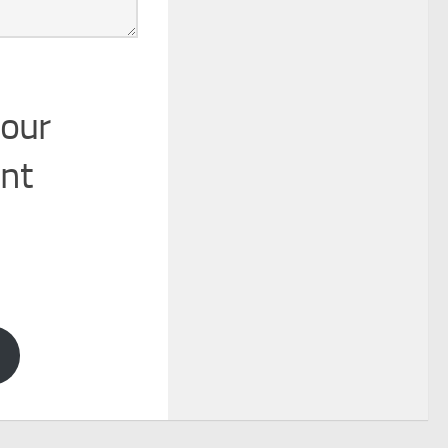
pour
nt