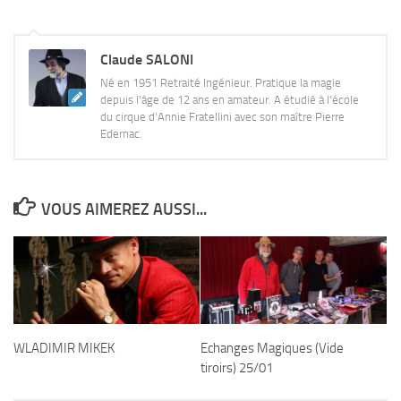
Claude SALONI
Né en 1951 Retraité Ingénieur. Pratique la magie
depuis l'âge de 12 ans en amateur. A étudié à l'école
du cirque d'Annie Fratellini avec son maître Pierre
Edernac.
VOUS AIMEREZ AUSSI...
WLADIMIR MIKEK
Echanges Magiques (Vide
tiroirs) 25/01