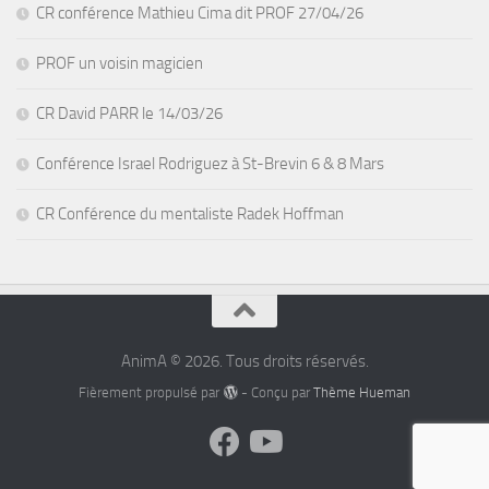
CR conférence Mathieu Cima dit PROF 27/04/26
PROF un voisin magicien
CR David PARR le 14/03/26
Conférence Israel Rodriguez à St-Brevin 6 & 8 Mars
CR Conférence du mentaliste Radek Hoffman
AnimA © 2026. Tous droits réservés.
Fièrement propulsé par
- Conçu par
Thème Hueman