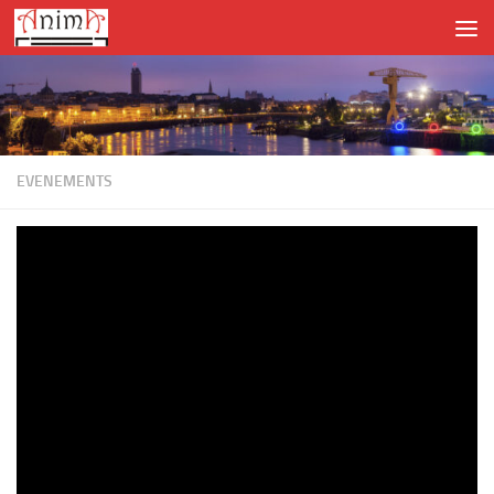
Skip to content
EVENEMENTS
Conférence Axel HECKLAU le 10 avril
PAR
CLAUDE SALONI
·
Conférence avec CLOSE-UP MONTHLY
à LA HAYE FOUASSIERE