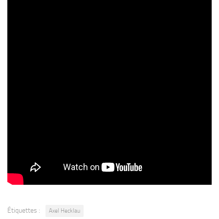
comment vous contrôlez les signaux, l’impact de votre émission
s’en ressentira. Axel vous dira comment vous pouvez réaliser ce
type de magie.
Théorie
Quels sont les points responsables de l’impact d’un effet magique
et comment pouvez-vous le renforcer? Est-ce TOUT sur la
présentation? NON!
Axel Hecklau vous donnera une liste de contrôle pour trouver les
points faibles de vos routines. À l’aide de quelques questions
simples, vous pourrez améliorer vos routines.
Etc…
Pour réserver Cliquez ICI
Étiquettes :
Axel Hecklau