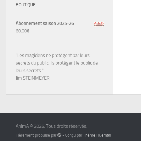
BOUTIQUE
Abonnement saison 2025-26
60,00
€
"Les magiciens ne protègent par leurs
secrets du public, ils protègent le public de
leurs secrets."
Jim STEINMEYER
AnimA © 2026. Tous droits réservés.
Fièrement propulsé par
- Conçu par
Thème Hueman