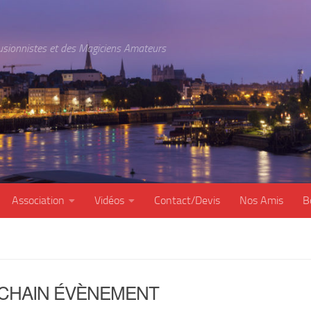
lusionnistes et des Magiciens Amateurs
Association
Vidéos
Contact/Devis
Nos Amis
B
CHAIN ÉVÈNEMENT