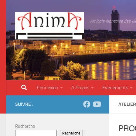
Skip to content
Amicale Nantaise des Il
Connexion
A Propos
Evenements
SUIVRE :
ATELIER
PRO
Recherche
Recherche