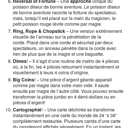
Reversal of Fortune
– Une
approche
unique du
poisson diseur de bonne aventure. Le poisson diseur
de bonne aventure raconte la fortune du spectateur,
mais, lorsqu’il est placé sur la main du magicien, le
petit poisson rouge lévite comme par magie.
Ring, Rope & Chopstick
– Une version extrêmement
visuelle de l’anneau sur la pénétration de la
corde. Placé dans une corde et sécurisé par deux
spectateurs, un anneau pénètre dans la corde avec
rien de plus que de la magie et une baguette.
Dimes
! – Il s’agit d’une routine de matrix de 4 pièces
où, à la fin, les 4 pièces retournent instantanément et
visuellement à leurs 4 coins d’origine.
Big Coins
! – Une pièce d’argent géante apparaît
comme par magie dans votre main vide. Il saute
ensuite par magie de l’autre côté. Vous pouvez ensuite
transformer la pièce jumbo en 4 demi-dollars ou en
pièces d’argent!
Cartographié
! – Une carte déchirée se transforme
instantanément en une carte du monde de 24 “x 36”
complètement restaurée. Plusieurs carrés d’une carte
du mondesont affichés séparément. En un instant, les