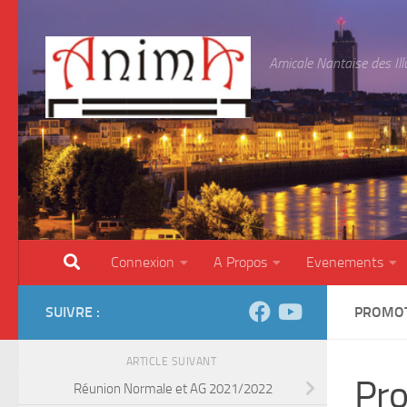
Skip to content
Amicale Nantaise des Il
Connexion
A Propos
Evenements
SUIVRE :
PROMOT
ARTICLE SUIVANT
Pro
Réunion Normale et AG 2021/2022