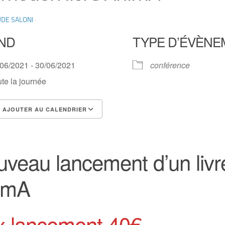
DE SALONI
·
ND
TYPE D’ÉVÈNE
/06/2021 - 30/06/2021
conférence
te la journée
AJOUTER AU CALENDRIER
lécharger ICS
Calendrier Google
veau lancement d’un livr
imA
x lancement 40€