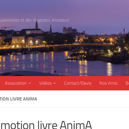
lusionnistes et des Magiciens Amateurs
Association
Vidéos
Contact/Devis
Nos Amis
B
ION LIVRE ANIMA
motion livre AnimA