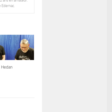
12 ans en amateur.
e Edernac.
t Hedan