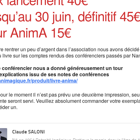
squ’au 30 juin, définitif 45€
ur AnimA 15€
re rentrer un peu d’argent dans l’association nous avons décidé
 livre sur les comptes rendus des conférenciers passés par Nan
 conférencier nous a donné généreusement un tour
explications issu de ses notes de conférences
/animagique.fr/produit/livre-anima/
our le moment il n’est pas prévu une deuxième impression, seul
ente seront servi. Veuillez absolument commander votre exempla
éder un.
Claude SALONI