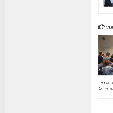
VOU
CR conf
Ackerm