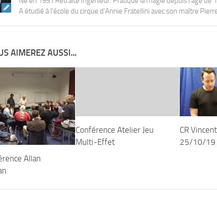
Né en 1951 Retraité Ingénieur. Pratique la magie depuis l'âge de 
A étudié à l'école du cirque d'Annie Fratellini avec son maître Pierr
S AIMEREZ AUSSI...
Conférence Atelier Jeu
CR Vincen
Multi-Effet
25/10/19
érence Allan
an