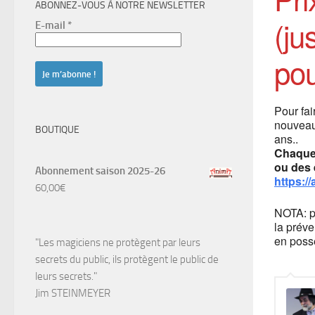
ABONNEZ-VOUS À NOTRE NEWSLETTER
(ju
E-mail
*
po
Pour fai
nouveau
BOUTIQUE
ans..
Chaque
ou des 
Abonnement saison 2025-26
https:/
60,00
€
NOTA: p
la prév
en poss
"Les magiciens ne protègent par leurs
secrets du public, ils protègent le public de
leurs secrets."
Jim STEINMEYER