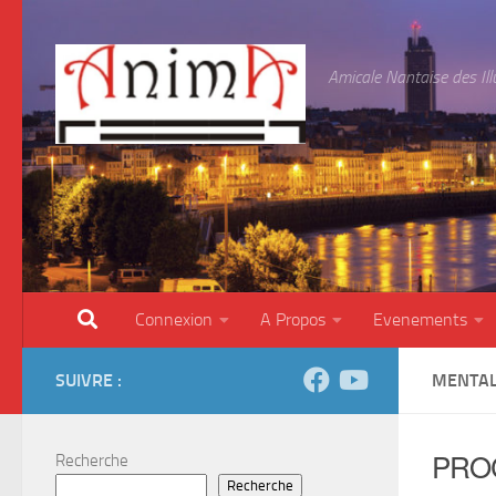
Skip to content
Amicale Nantaise des Il
Connexion
A Propos
Evenements
SUIVRE :
MENTAL
PRO
Recherche
Recherche