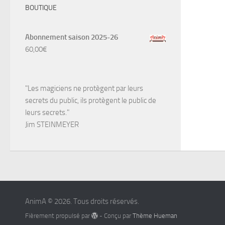
BOUTIQUE
Abonnement saison 2025-26
60,00
€
"Les magiciens ne protègent par leurs
secrets du public, ils protègent le public de
leurs secrets."
Jim STEINMEYER
AnimA © 2026. Tous droits réservés.
Fièrement propulsé par
- Conçu par
Thème Hueman