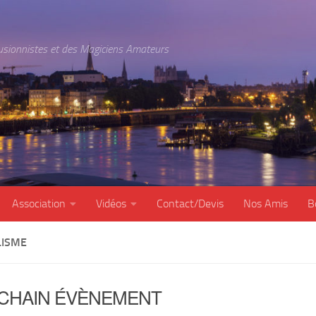
lusionnistes et des Magiciens Amateurs
Association
Vidéos
Contact/Devis
Nos Amis
B
ISME
CHAIN ÉVÈNEMENT