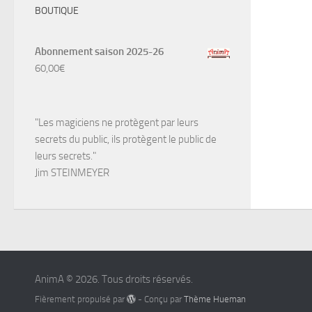
BOUTIQUE
Abonnement saison 2025-26
60,00
€
"Les magiciens ne protègent par leurs
secrets du public, ils protègent le public de
leurs secrets."
Jim STEINMEYER
AnimA © 2026. Tous droits réservés.
Fièrement propulsé par
- Conçu par
Thème Hueman