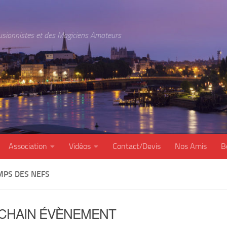
lusionnistes et des Magiciens Amateurs
Association
Vidéos
Contact/Devis
Nos Amis
B
MPS DES NEFS
CHAIN ÉVÈNEMENT