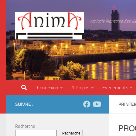
Skip to content
Amicale Nantaise des Il
Connexion
A Propos
Evenements
SUIVRE :
PRINTE
PRO
Recherche
Recherche