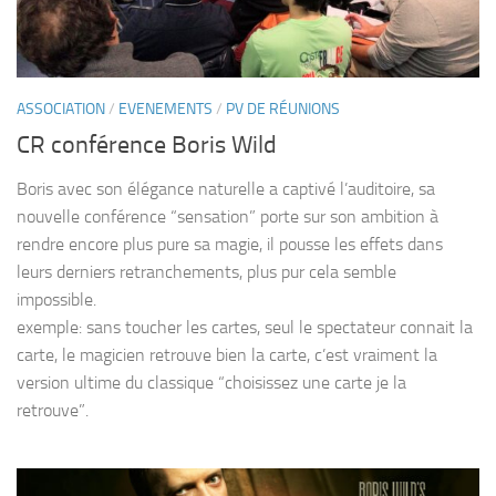
ASSOCIATION
/
EVENEMENTS
/
PV DE RÉUNIONS
CR conférence Boris Wild
Boris avec son élégance naturelle a captivé l’auditoire, sa
nouvelle conférence “sensation” porte sur son ambition à
rendre encore plus pure sa magie, il pousse les effets dans
leurs derniers retranchements, plus pur cela semble
impossible.
exemple: sans toucher les cartes, seul le spectateur connait la
carte, le magicien retrouve bien la carte, c’est vraiment la
version ultime du classique “choisissez une carte je la
retrouve”.