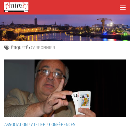
Skip to content
ÉTIQUETÉ :
CARBONNIER
ASSOCIATION
/
ATELIER
/
CONFÉRENCES