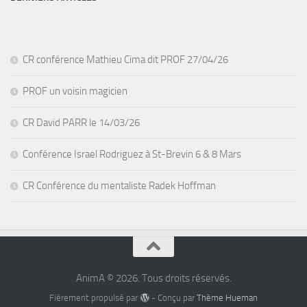
CR conférence Mathieu Cima dit PROF 27/04/26
PROF un voisin magicien
CR David PARR le 14/03/26
Conférence Israel Rodriguez à St-Brevin 6 & 8 Mars
CR Conférence du mentaliste Radek Hoffman
AnimA © 2026. Tous droits réservés.
Fièrement propulsé par
- Conçu par
Thème Hueman