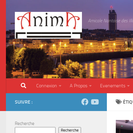
Skip to content
Amicale Nantaise des Il
Connexion
A Propos
Evenements
SUIVRE :
ÉTIQ
Recherche
Recherche