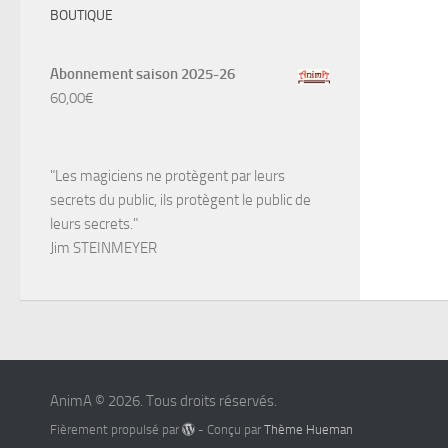
BOUTIQUE
Abonnement saison 2025-26
60,00
€
"Les magiciens ne protègent par leurs
secrets du public, ils protègent le public de
leurs secrets."
Jim STEINMEYER
AnimA © 2026. Tous droits réservés.
Fièrement propulsé par
- Conçu par
Thème Hueman