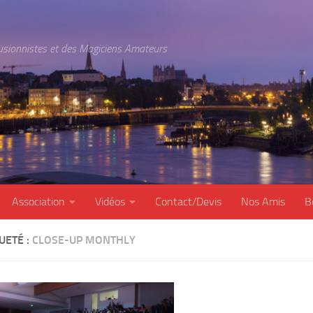
lusionnistes et des Magiciens Amateurs
Association
Vidéos
Contact/Devis
Nos Amis
B
UETÉ :
CLOSE-UP MONTHLY