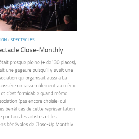
TION
/
SPECTACLES
ectacle Close-Monthly
 était presque pleine (+ de130 places),
ait une gageure puisqu’il y avait une
ociation qui organisait aussi à La
uassière un rassemblement au même
et c’est formidable quand même
sociation (pas encore choisie) qui
les bénéfices de cette représentation
 par tous les artistes et les
ens bénévoles de Close-Up Monthly