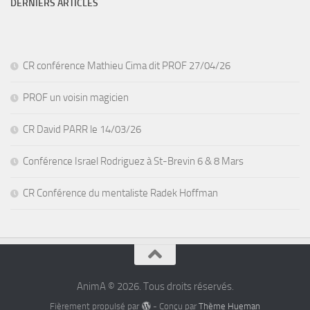
DERNIERS ARTICLES
CR conférence Mathieu Cima dit PROF 27/04/26
PROF un voisin magicien
CR David PARR le 14/03/26
Conférence Israel Rodriguez à St-Brevin 6 & 8 Mars
CR Conférence du mentaliste Radek Hoffman
AnimA © 2026. Tous droits réservés.
Fièrement propulsé par
- Conçu par
Thème Hueman