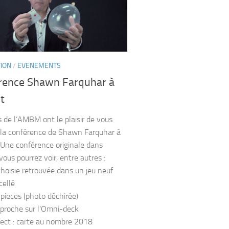
TION
/
EVENEMENTS
rence Shawn Farquhar à
t
 de l’AMBM ont le plaisir de vous
à la conférence de Shawn Farquhar à
, Une conférence originale dans
vous pourrez voir, entre autres :
choisie retrouvée dans un jeu neuf
cellé
 pieces (photo déchirée)
proche sur l’Omni-deck
ect : carte au nombre 2018