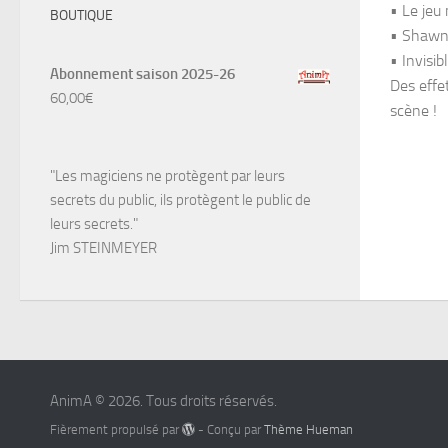
• Le jeu
BOUTIQUE
• Shawn 
• Invisi
Abonnement saison 2025-26
Des effet
60,00
€
scène !
"Les magiciens ne protègent par leurs
secrets du public, ils protègent le public de
leurs secrets."
Jim STEINMEYER
AnimA © 2026. Tous droits réservés.
Fièrement propulsé par
- Conçu par
Thème Hueman