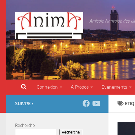
Skip to content
Amicale Nantaise des Il
Connexion
A Propos
Evenements
SUIVRE :
ÉTIQ
Recherche
Recherche