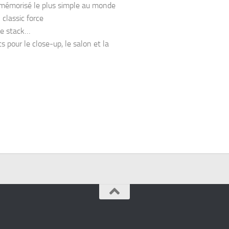
 mémorisé le plus simple au monde
classic force
ble stack…
s pour le close-up, le salon et la