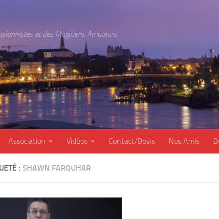
lusionnistes et des Magiciens Amateurs
Association
Vidéos
Contact/Devis
Nos Amis
B
UETÉ :
SHAWN FARQUHAR