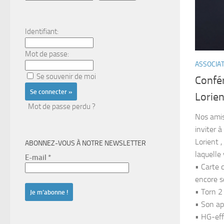
Identifiant:
Mot de passe:
ASSOCIA
Se souvenir de moi
Confé
Lorien
Mot de passe perdu ?
Nos amis
inviter 
Lorient 
ABONNEZ-VOUS À NOTRE NEWSLETTER
laquelle 
E-mail
*
• Carte 
encore s
• Torn 2
• Son ap
• HG-eff