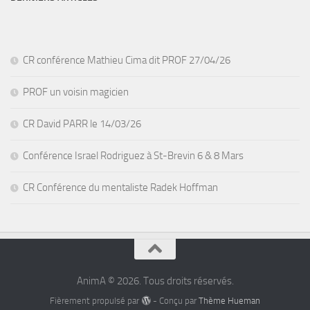
CR conférence Mathieu Cima dit PROF 27/04/26
PROF un voisin magicien
CR David PARR le 14/03/26
Conférence Israel Rodriguez à St-Brevin 6 & 8 Mars
CR Conférence du mentaliste Radek Hoffman
AnimA © 2026. Tous droits réservés.
Fièrement propulsé par
- Conçu par
Thème Hueman