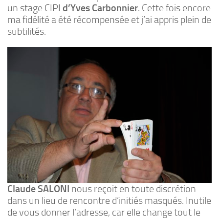
un stage CIPI
d’Yves Carbonnier
. Cette fois encore
ma fidélité a été récompensée et j’ai appris plein de
subtilités.
Claude SALONI
nous reçoit en toute discrétion
dans un lieu de rencontre d’initiés masqués. Inutile
de vous donner l’adresse, car elle change tout le