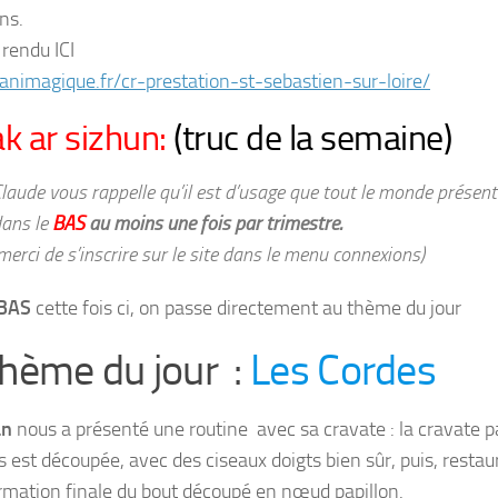
ns.
rendu ICI
/animagique.fr/cr-prestation-st-sebastien-sur-loire/
ak ar sizhun:
(truc de la semaine)
laude vous rappelle qu’il est d’usage que tout le monde présen
ans le
BAS
au moins une fois par trimestre.
merci de s’inscrire sur le site dans le menu connexions)
BAS
cette fois ci, on passe directement au thème du jour
thème du jour :
Les Cordes
an
nous a présenté une routine avec sa cravate : la cravate p
s est découpée, avec des ciseaux doigts bien sûr, puis, restau
rmation finale du bout découpé en nœud papillon.