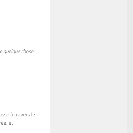
te quelque chose
asse à travers le
rée, et