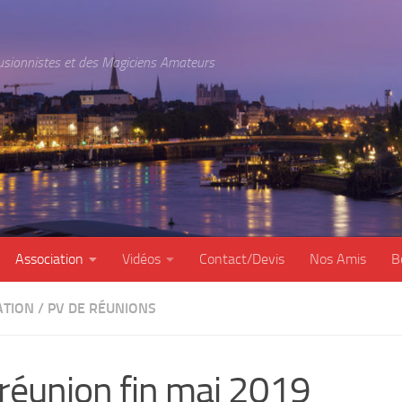
lusionnistes et des Magiciens Amateurs
Association
Vidéos
Contact/Devis
Nos Amis
B
ATION
/
PV DE RÉUNIONS
réunion fin mai 2019