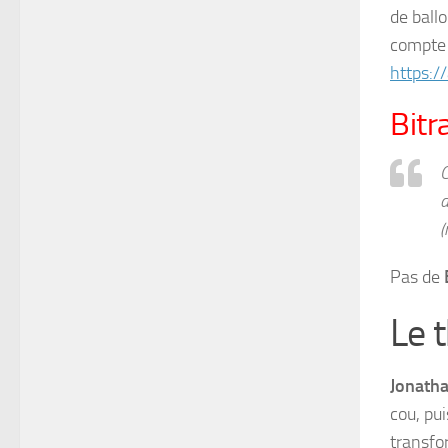
de ballo
compte 
https:/
Bitr
C
d
(
Pas de
Le 
Jonath
cou, pui
transfo