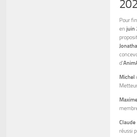
202
Pour fin
en
juin
proposit
Jonath
concevo
d’
Anim
Michel
Metteur
Maxim
membres
Claude
réussi p