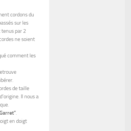
ent cordons du
passés sur les
 tenus par 2
 cordes ne soient
liqué comment les
retrouve
bérer.
rdes de taille
’origine. Il nous a
ique.
Garret”
.
igt en doigt