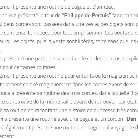
alement présenté une routine de bague et d’anneau.
n
nous a présenté le tour de
“Philippe de Pertuis”
“anciennem
 où deux cordes sont passées dans une veste, des objets sont 
ui sont ensuite nouées pour tout emprisonner. Les bouts sont
urs. Les objets, puis la veste sont libérés, et ce sans que les
.
a présenté une partie de sa routine de cordes et nous a exp
r pour certaines routines.
alement présenté une routine pour enfants où le magicien se 
tellement coincé magiquement dans les cordes avant de se li
nous a présenté sa routine des trois cordes, dans laquelle 3 co
te se retrouve de la même taille avant de retrouver leur état d
é sa routine en racontant une histoire de princesse très com
an
a présenté une routine avec une bague et un cordon
“Dan 
e
a également présenté une routine de bague qui voyage de do
ement.