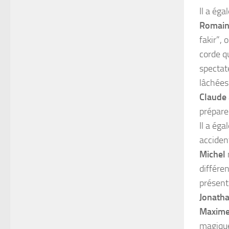
Il a ég
Romai
fakir”,
corde q
spectate
lâchées
Claude
prépare
Il a ég
acciden
Michel
différen
présent
Jonath
Maxim
magiqu