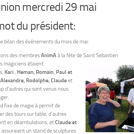
nion mercredi 29 mai
mot du président:
 le bilan des événements du mois de mai:
tions des membres
AnimA
à la fête de Saint Sebastien
rs magiciens étaient
s,
Kari
,
Heman,
Romain
,
Paul et
s Alexandre, Rodolphe, Claude
et
p d’autres qui sont venus nous
ger.
d fixe de magie à permit de
r des tours sur table, d’autres
ent en déambulations, et
Claude et
n
assuraient un stand de sculptures