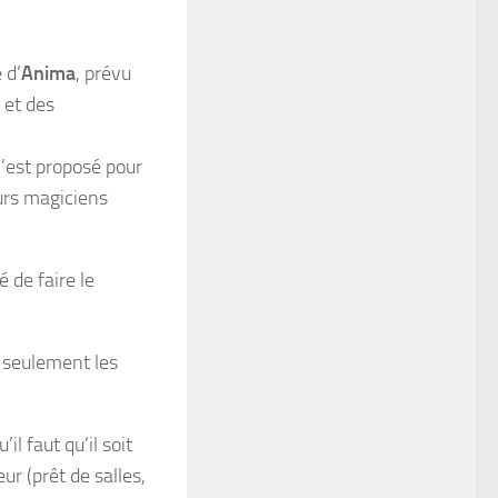
 d’
Anima
, prévu
 et des
 c’est proposé pour
urs magiciens
 de faire le
c seulement les
il faut qu’il soit
ur (prêt de salles,