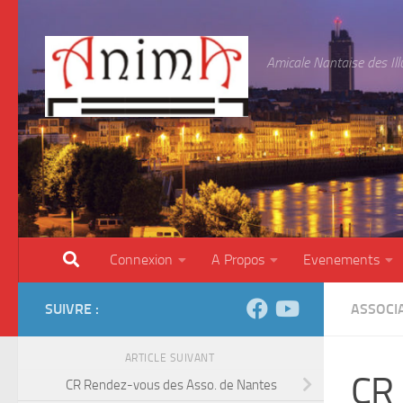
Skip to content
Amicale Nantaise des Il
Connexion
A Propos
Evenements
SUIVRE :
ASSOCI
ARTICLE SUIVANT
CR 
CR Rendez-vous des Asso. de Nantes