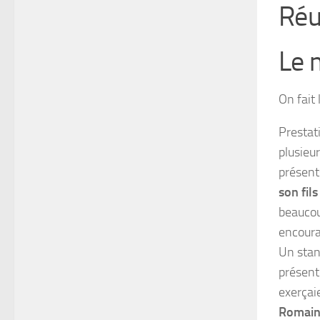
Réu
Le 
On fait
Presta
plusieu
présent
son fil
beaucou
encoura
Un stan
présente
exerçai
Romai