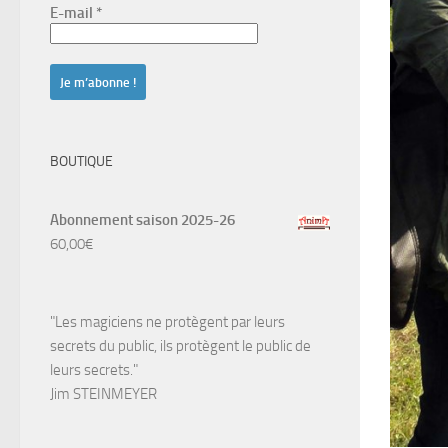
E-mail
*
BOUTIQUE
Abonnement saison 2025-26
60,00
€
"Les magiciens ne protègent par leurs
secrets du public, ils protègent le public de
leurs secrets."
Jim STEINMEYER