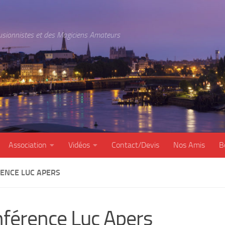
lusionnistes et des Magiciens Amateurs
Association
Vidéos
Contact/Devis
Nos Amis
B
ENCE LUC APERS
férence Luc Apers