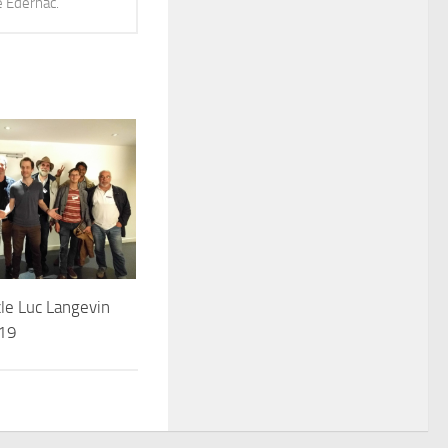
e Edernac.
le Luc Langevin
19