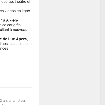
lose-up, théâtre et
ses vidéos en ligne
P à Aix-en-
e ce congrès.
scitant à nouveau
re de Luc Apers,
tines issues de son
ences
12 ans en amateur.