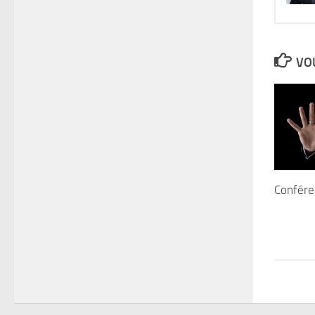
VOU
Confére