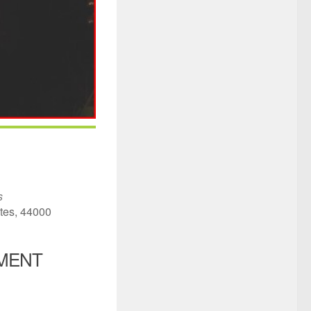
s
ntes, 44000
MENT
iCalendar
Office 365