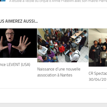
A étudié à l'école du cirque d'Annie Fratellini avec son maître Pierr
S AIMEREZ AUSSI...
nce LEVENT (USA)
Naissance d’une nouvelle
CR Spectac
association à Nantes
30/04/20