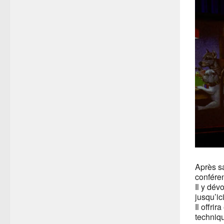
Après s
confére
Il y dév
jusqu’ic
Il offri
techniqu