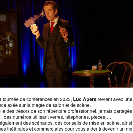
a tournée de conférences en 2023,
Luc Apers
revient avec une
nce axée sur la magie de salon et de scène.
oile des trésors de son répertoire professionnel, jamais partagé
i : des numéros utilisant verres, téléphones, pièces….
ra également des scénarios, des conseils de mise en scène, ains
es théâtrales et commerciales pour vous aider à devenir un mei