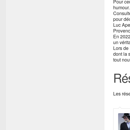
Pour ceu
humour. 
Consulte
pour déc
Luc Ape
Provence
En 2022,
un véri
Lors de 
dont la 
tout nou
Rés
Les rés