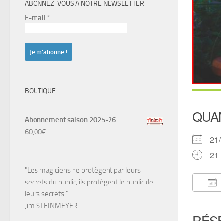
ABONNEZ-VOUS À NOTRE NEWSLETTER
E-mail
*
BOUTIQUE
QUA
Abonnement saison 2025-26
60,00
€
21
21 
"Les magiciens ne protègent par leurs
secrets du public, ils protègent le public de
leurs secrets."
Té
Jim STEINMEYER
RÉS