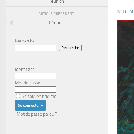
réunion
PAR
CLAU
ARTICLE PRÉCÉDENT
Réunion
Recherche
Recherche
Identifiant:
Mot de passe:
Se souvenir de moi
Mot de passe perdu ?