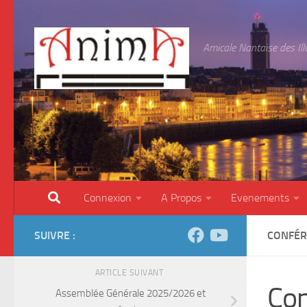
Skip to content
Amicale Nantaise des Il
Connexion
A Propos
Evenements
SUIVRE :
CONFÉR
ARTICLE SUIVANT
Con
Assemblée Générale 2025/2026 et