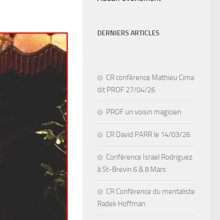
DERNIERS ARTICLES
CR conférence Mathieu Cima
dit PROF 27/04/26
PROF un voisin magicien
CR David PARR le 14/03/26
Conférence Israel Rodriguez
à St-Brevin 6 & 8 Mars
CR Conférence du mentaliste
Radek Hoffman