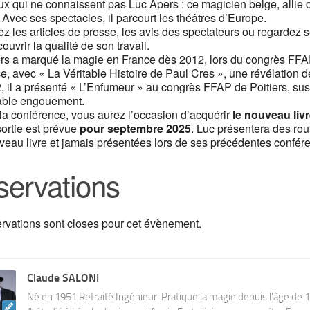
x qui ne connaissent pas Luc Apers : ce magicien belge, allie c
Avec ses spectacles, il parcourt les théâtres d’Europe.
z les articles de presse, les avis des spectateurs ou regardez 
ouvrir la qualité de son travail.
rs a marqué la magie en France dès 2012, lors du congrès FFA
, avec « La Véritable Histoire de Paul Cres », une révélation d
 il a présenté « L’Enfumeur » au congrès FFAP de Poitiers, su
table engouement.
la conférence, vous aurez l’occasion d’acquérir
le nouveau liv
sortie est prévue
pour septembre 2025
. Luc présentera des rou
veau livre et jamais présentées lors de ses précédentes confér
ervations
ervations sont closes pour cet évènement.
Claude SALONI
Né en 1951 Retraité Ingénieur. Pratique la magie depuis l'âge de 