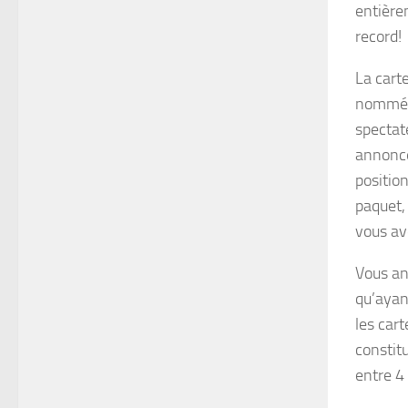
entièrem
record!
La carte
nommée
spectat
annonce
position
paquet, 
vous av
Vous an
qu’aya
les cart
constitu
entre 4