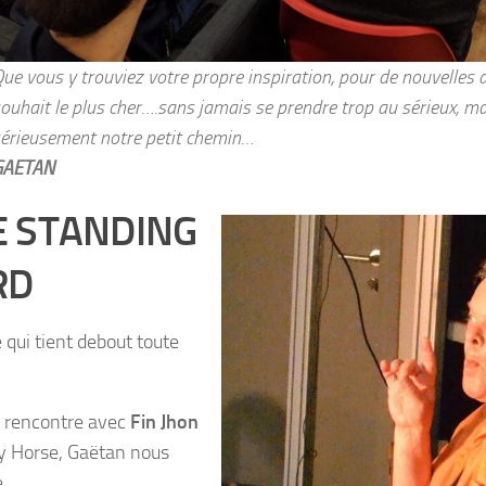
ue vous y trouviez votre propre inspiration, pour de nouvelles
ouhait le plus cher….sans jamais se prendre trop au sérieux, ma
érieusement notre petit chemin…
GAETAN
E STANDING
RD
 qui tient debout toute
 rencontre avec
Fin Jhon
y Horse, Gaëtan nous
e