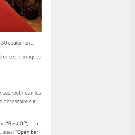
1h30 seulement.
érences identiques
ses routines il les
si nécessaire sur
son
“Best Of”
, non
t aussi
“Open bar”