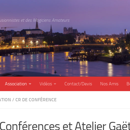
lusionnistes et des Magiciens Amateurs
Association
Vidéos
Contact/Devis
Nos Amis
B
ATION
/
CR DE CONFÉRENCE
Conférences et Atelier Gaë