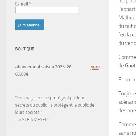
10 plac
E-mail
*
l’appar
Malheu
du fait
feu la 
du vend
BOUTIQUE
Comme p
de
Gaët
Abonnement saison 2025-26
60,00
€
Et un pu
Toujour
"Les magiciens ne protègent par leurs
scénari
secrets du public, ils protègent le public de
des ane
leurs secrets."
Jim STEINMEYER
Comme il
sans no