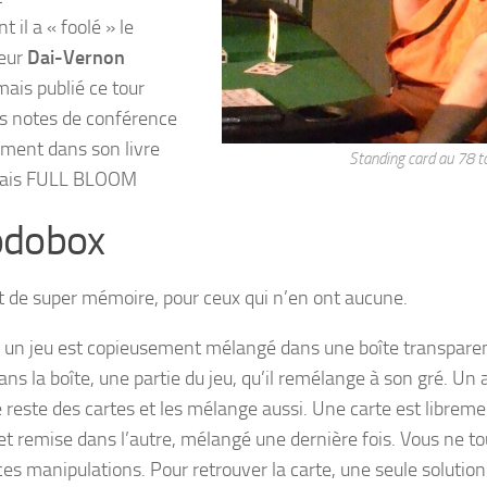
il a « foolé » le
seur
Dai-Vernon
amais publié ce tour
s notes de conférence
ement dans son livre
Standing card au 78 t
lais FULL BLOOM
dobox
t de super mémoire, pour ceux qui n’en ont aucune.
, un jeu est copieusement mélangé dans une boîte transpare
ns la boîte, une partie du jeu, qu’il remélange à son gré. Un
e reste des cartes et les mélange aussi. Une carte est librem
et remise dans l’autre, mélangé une dernière fois. Vous ne to
ces manipulations. Pour retrouver la carte, une seule solutio