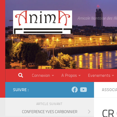
Skip to content
Amicale Nantaise des Il
Connexion
A Propos
Evenements
SUIVRE :
ASSOCI
ARTICLE SUIVANT
CR 
CONFERENCE YVES CARBONNIER