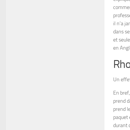
comment 
profes
il n’a j
dans se
et seul
en Ang
Rho
Un effe
En bref
prend da
prend l
paquet 
durant 