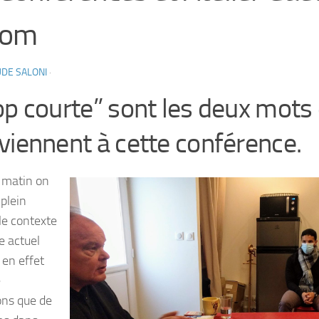
oom
DE SALONI
·
op courte” sont les deux mots 
viennent à cette conférence.
 matin on
 plein
le contexte
e actuel
, en effet
e
ons que de