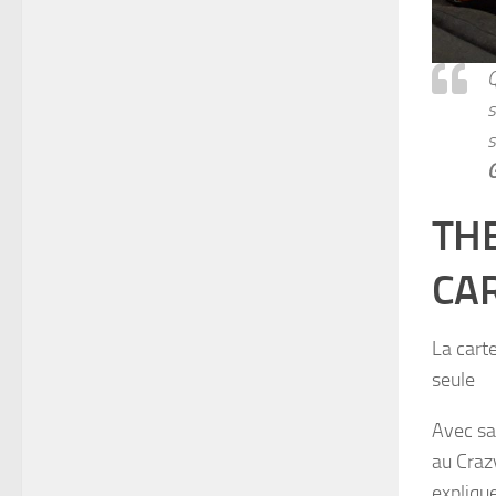
Q
s
s
TH
CA
La carte
seule
Avec sa
au Craz
expliqu