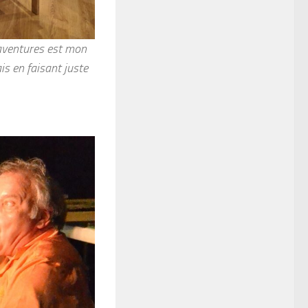
 aventures est mon
is en faisant juste