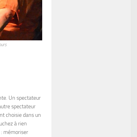
ours
nte. Un spectateur
 autre spectateur
ent choisie dans un
uchez à rien
n : mémoriser