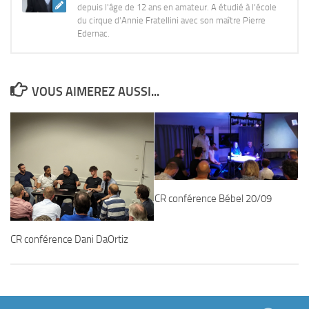
depuis l'âge de 12 ans en amateur. A étudié à l'école
du cirque d'Annie Fratellini avec son maître Pierre
Edernac.
VOUS AIMEREZ AUSSI...
CR conférence Bébel 20/09
CR conférence Dani DaOrtiz