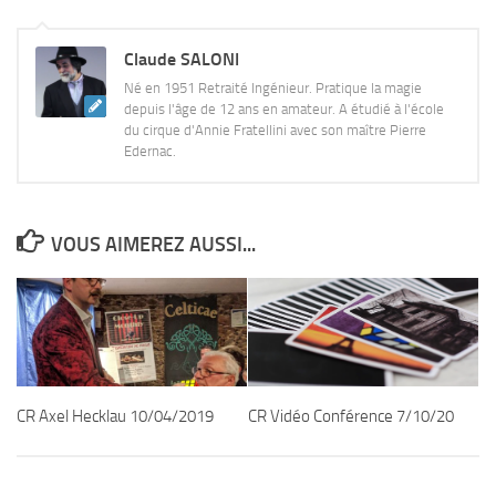
Claude SALONI
Né en 1951 Retraité Ingénieur. Pratique la magie
depuis l'âge de 12 ans en amateur. A étudié à l'école
du cirque d'Annie Fratellini avec son maître Pierre
Edernac.
VOUS AIMEREZ AUSSI...
CR Axel Hecklau 10/04/2019
CR Vidéo Conférence 7/10/20