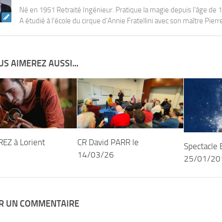
Né en 1951 Retraité Ingénieur. Pratique la magie depuis l'âge de 
A étudié à l'école du cirque d'Annie Fratellini avec son maître Pierr
S AIMEREZ AUSSI...
REZ à Lorient
CR David PARR le
Spectacle 
14/03/26
25/01/20
ER UN COMMENTAIRE