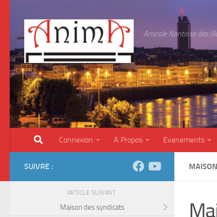
Skip to content
Amicale Nantaise des Il
Connexion
A Propos
Evenements
SUIVRE :
MAISON
ARTICLE SUIVANT
Mai
Maison des syndicats