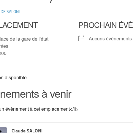
DE SALONI
·
LACEMENT
PROCHAIN ÉV
Aucuns évènements 
lace de la gare de l'état
ntes
200
on disponible
nements à venir
un évènement à cet emplacement</li>
Claude SALONI