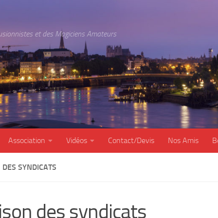
lusionnistes et des Magiciens Amateurs
Association
Vidéos
Contact/Devis
Nos Amis
B
 DES SYNDICATS
son des syndicats