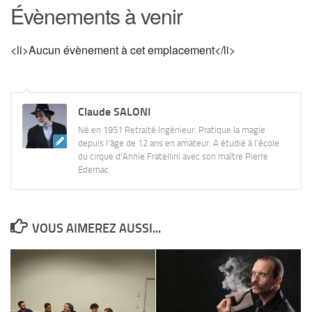
Évènements à venir
<li>Aucun évènement à cet emplacement</li>
Claude SALONI
Né en 1951 Retraité Ingénieur. Pratique la magie
depuis l'âge de 12 ans en amateur. A étudié à l'école
du cirque d'Annie Fratellini avec son maître Pierre
Edernac.
VOUS AIMEREZ AUSSI...