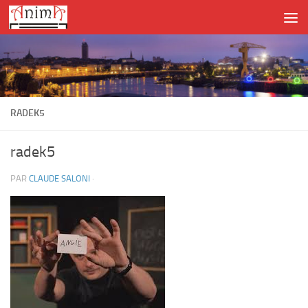
Skip to content
RADEK5
radek5
PAR
CLAUDE SALONI
·