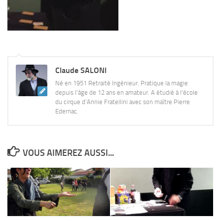
Claude SALONI
Né en 1951 Retraité Ingénieur. Pratique la magie
depuis l'âge de 12 ans en amateur. A étudié à l'école
du cirque d'Annie Fratellini avec son maître Pierre
Edernac.
VOUS AIMEREZ AUSSI...