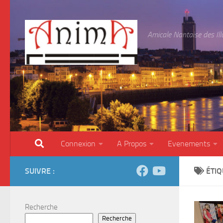
Skip to content
Amicale Nantaise des Il
Connexion
A Propos
Evenements
SUIVRE :
ÉTIQ
Recherche
Recherche