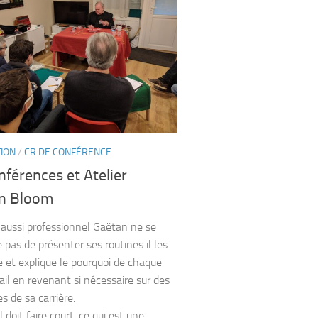
TION
/
CR DE CONFÉRENCE
férences et Atelier
n Bloom
 aussi professionnel Gaëtan ne se
 pas de présenter ses routines il les
e et explique le pourquoi de chaque
tail en revenant si nécessaire sur des
s de sa carrière.
doit faire court, ce qui est une