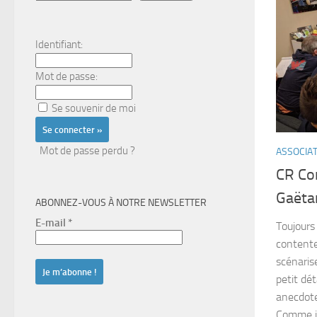
Identifiant:
Mot de passe:
Se souvenir de moi
Mot de passe perdu ?
ASSOCIA
CR Con
Gaëta
ABONNEZ-VOUS À NOTRE NEWSLETTER
E-mail
*
Toujours
contente
scénaris
petit dé
anecdote
Comme il 