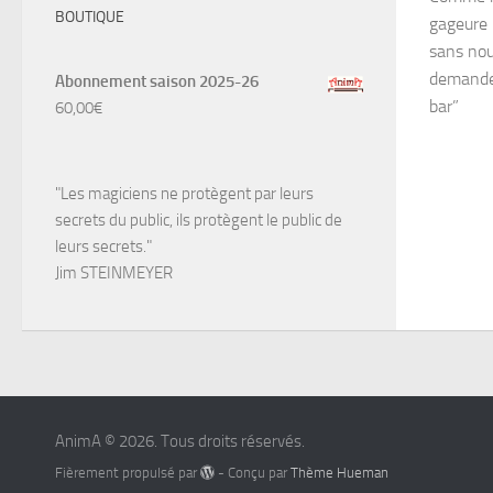
BOUTIQUE
gageure p
sans nou
demandes
Abonnement saison 2025-26
bar”
60,00
€
"Les magiciens ne protègent par leurs
secrets du public, ils protègent le public de
leurs secrets."
Jim STEINMEYER
AnimA © 2026. Tous droits réservés.
Fièrement propulsé par
- Conçu par
Thème Hueman