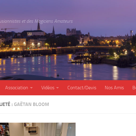
lusionnistes et des Magiciens Amateurs
Association
Vidéos
Contact/Devis
Nos Amis
B
UETÉ :
GAËTAN BLOOM