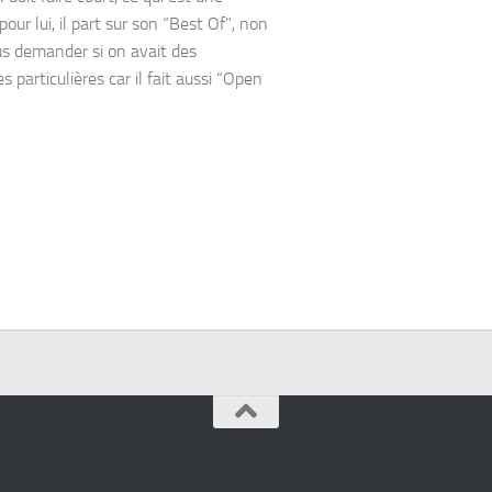
our lui, il part sur son “Best Of”, non
s demander si on avait des
 particulières car il fait aussi “Open