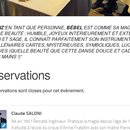
IZ
“EN TANT QUE PERSONNE,
BÉBEL
EST COMME SA MAG
E BEAUTÉ : HUMBLE, JOYEUX INTÉRIEUREMENT ET EXT
 ET SAGE. IL CONNAÎT PARFAITEMENT SON INSTRUMENT 
LLÉNAIRES CARTES, MYSTÉRIEUSES, SYMBOLIQUES, LU
UES (QUELLE BEAUTÉ QUE CETTE DANSE DOUCE ET CAD
 MAINS !)”
ervations
ervations sont closes pour cet évènement.
Claude SALONI
Né en 1951 Retraité Ingénieur. Pratique la magie depuis l'âge de 
A étudié à l'école du cirque d'Annie Fratellini avec son maître Pierr