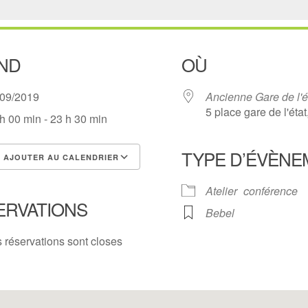
ND
OÙ
/09/2019
Ancienne Gare de l'é
5 place gare de l'éta
h 00 min - 23 h 30 min
TYPE D’ÉVÈNE
AJOUTER AU CALENDRIER
lécharger ICS
Calendrier Google
Atelier
conférence
ERVATIONS
Bebel
 réservations sont closes