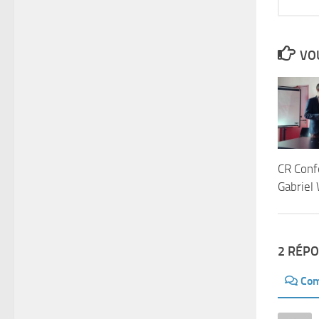
VOU
CR Conf
Gabriel 
2 RÉP
Com