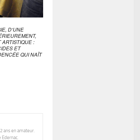
IE, D’UNE
ÉRIEUREMENT,
ARTISTIQUE :
CIDES ET
ENCÉE QUI NAÎT
12 ans en amateur.
e Edernac.