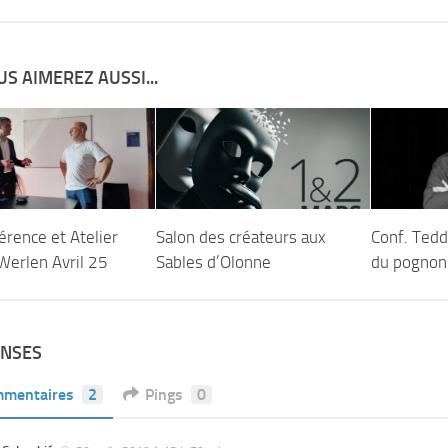
S AIMEREZ AUSSI...
érence et Atelier
Salon des créateurs aux
Conf. Tedd
Werlen Avril 25
Sables d’Olonne
du pognon
ONSES
mentaires
2
Pings
0