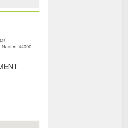
tat
t, Nantes, 44000
MENT
iCalendar
Office 365