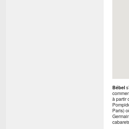
Bébel
s’
commence
à partir
Pompidou
Paris) o
Germain,
cabarets