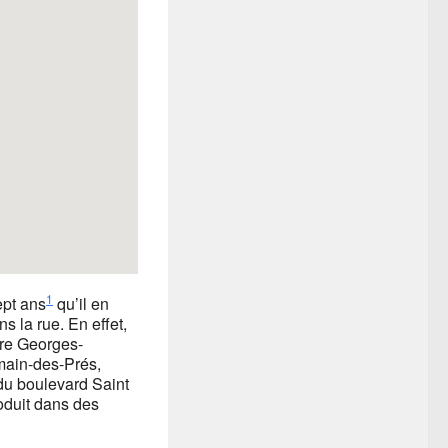
1
ept ans
qu’il en
s la rue. En effet,
ture Georges-
main-des-Prés,
 du boulevard Saint
roduit dans des