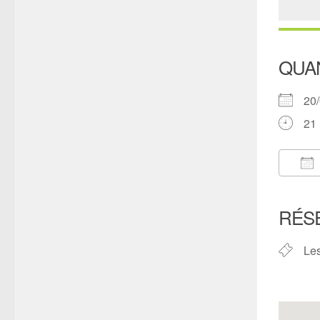
QUA
20
21 
Té
RÉS
Les