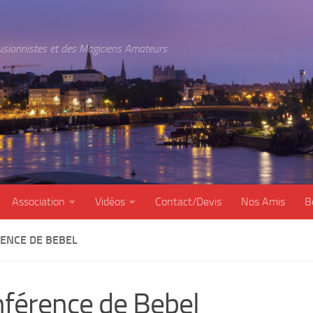
lusionnistes et des Magiciens Amateurs
Association
Vidéos
Contact/Devis
Nos Amis
B
ENCE DE BEBEL
férence de Bebel