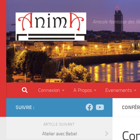
Skip to content
Amicale Nantaise des Il
Connexion
A Propos
Evenements
SUIVRE :
CONFÉR
ARTICLE SUIVANT
Con
Atelier avec Bebel