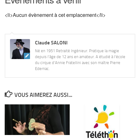
<li>Aucun évènement à cet emplacement</li>
Claude SALONI
Né en 1951 Retraité Ingénieur. Pratique la magie
depuis l'âge de 12 ans en amateur. A étudié à l'école
du cirque d'Annie Fratellini avec son maître Pierre
Edernac.
VOUS AIMEREZ AUSSI...