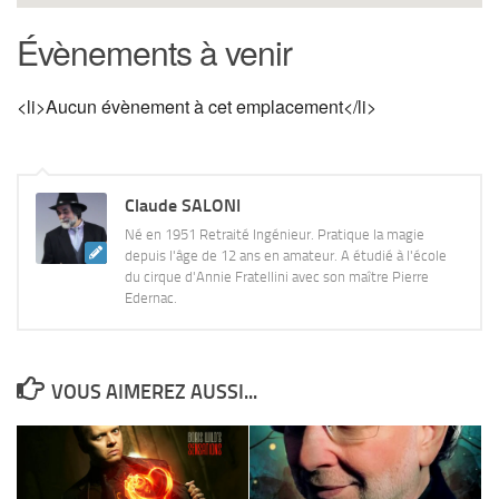
Évènements à venir
<li>Aucun évènement à cet emplacement</li>
Claude SALONI
Né en 1951 Retraité Ingénieur. Pratique la magie
depuis l'âge de 12 ans en amateur. A étudié à l'école
du cirque d'Annie Fratellini avec son maître Pierre
Edernac.
VOUS AIMEREZ AUSSI...