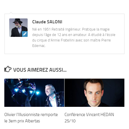
Claude SALONI
Né en 1951 Retraité Ingénieur. Pratique la magie
depuis l'âge de 12 ans en amateur. A étudié à l'école
du cirque d'Annie Fratellini avec son maître Pierre
Edernac.
VOUS AIMEREZ AUSSI...
Olivier l’Illusionniste remporte
Conférence Vincent HEDAN
le 3em prix Albertas
25/10