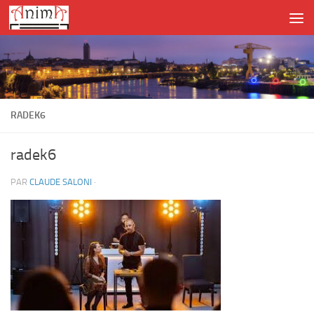
Skip to content
RADEK6
radek6
PAR
CLAUDE SALONI
·