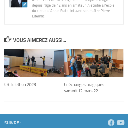
depuis l'âge de 12 ans en amateur. A étudié à l'école
du cirque d'Annie Fratellini avec son maître Pierre
Edernac.
VOUS AIMEREZ AUSSI...
CR Telethon 2023
Cr échanges magiques
samedi 12 mars 22
SUIVRE :