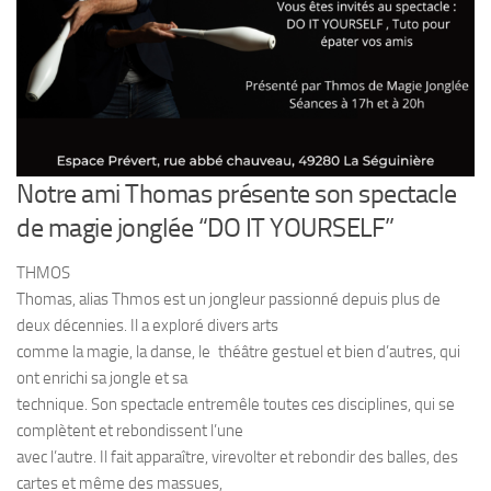
Notre ami Thomas présente son spectacle
de magie jonglée “DO IT YOURSELF”
THMOS
Thomas, alias Thmos est un jongleur passionné depuis plus de
deux décennies. Il a exploré divers arts
comme la magie, la danse, le théâtre gestuel et bien d’autres, qui
ont enrichi sa jongle et sa
technique. Son spectacle entremêle toutes ces disciplines, qui se
complètent et rebondissent l’une
avec l’autre. Il fait apparaître, virevolter et rebondir des balles, des
cartes et même des massues,