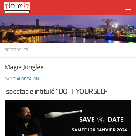
Skip to content
SPECTACLES
Magie Jonglée
PAR
CLAUDE SALONI
·
spectacle intitulé “DO IT YOURSELF