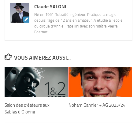
Claude SALONI
Né en 1951 Retraité Ingénieur. Pratique la magie
depuis l'âge de 12 ans en amateur. A étudié à l'école
du cirque d'Annie Fratellini avec son maître Pierre
Edernac.
VOUS AIMEREZ AUSSI...
Salon des créateurs aux
Noham Gannier + AG 2023/24
Sables d’Olonne